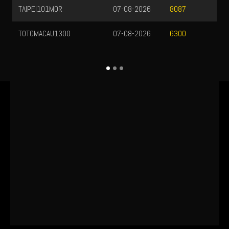
TAIPEI101MOR
07-08-2026
8087
TOTOMACAU1300
07-08-2026
6300