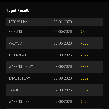
Togel Result
TOTO WUHAN
01-01-1970
HK SIANG
11-05-2026
2395
MALAYSIA
02-05-2026
4025
TOTOMACAU0000
08-08-2026
4072
WASHINGTONDAY
08-08-2026
4848
TAIPEI101DAW
08-08-2026
7539
HAWAI
07-08-2026
2617
WASHINGTONNI
07-08-2026
5676