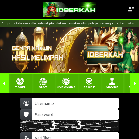
 google kata kunci idberkah.net jika tidak menemukan situs pada pencarian google, Terimakasih.
TOGEL
SLOT
LIVE CASINO
SPORT
ARCADE
SABU