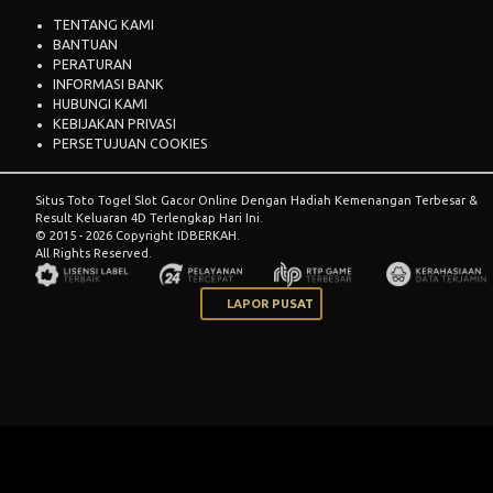
TENTANG KAMI
BANTUAN
PERATURAN
INFORMASI BANK
HUBUNGI KAMI
KEBIJAKAN PRIVASI
PERSETUJUAN COOKIES
Situs Toto Togel Slot Gacor Online Dengan Hadiah Kemenangan Terbesar &
Result Keluaran 4D Terlengkap Hari Ini.
© 2015 - 2026 Copyright IDBERKAH.
All Rights Reserved.
LAPOR PUSAT