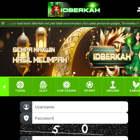
i google kata kunci idberkah.net jika tidak menemukan situs pada pencarian google, Terimakasih.
TOGEL
SLOT
LIVE CASINO
SPORT
ARCADE
SABU