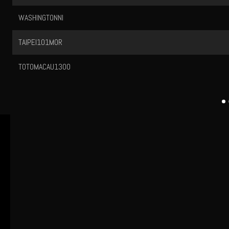
TEXAS
VENEZUELA
TOTOMACAU1900
PCSOPHILIPPINE