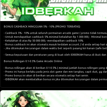
BONUS CASHBACK MINGGUAN 5% - 10% (PROMO TERBATAS)
- Cashback 5% - 10% untuk seluruh permainan arcade game ( promo tidak termasuk
- Untuk mendapatkan cashback 5% minimal kekalahan Rp 1.000.000,-. Minimal bonus
- Kekalahan di atas Rp 50.000.000,- mendapatkan cashback 10%.
- Bonus cashback ini akan otomatis masuk kedalam account / id anda setiap hari s
- Jika ditemukan kecurangan dalam waktu bet seperti pasang kiri kanan (safe bet
- Semua keputusan dan peraturan yang di buat oleh IDBERKAH harus di ikuti dan
Bonus Rollingan 0.1-0.5% Game Arcade Online
- Bonus rollingan akan di berikan 0.1-0.5% ( minimal jumlah bonus rollingan yang d
- Promo ini hanya berlaku pada jenis slot game dan mm tangkas, capit duit, gg d
- Promo bonus ini akan di berikan secara otomatis setiap hari senin.
- IDBERKAH akan membatalkan bonus ini jika ditemukan kecurangan dalam perma