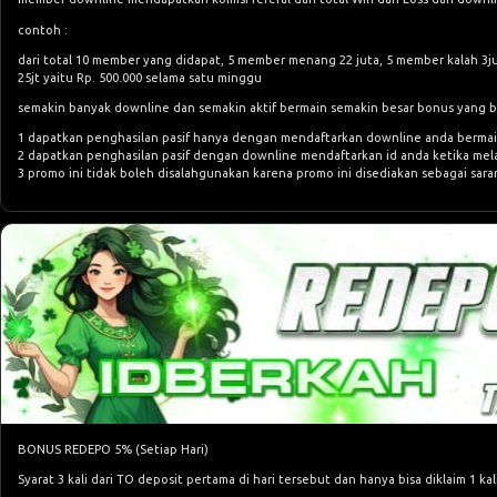
contoh :
dari total 10 member yang didapat, 5 member menang 22 juta, 5 member kalah 3juta,
25jt yaitu Rp. 500.000 selama satu minggu
semakin banyak downline dan semakin aktif bermain semakin besar bonus yang b
1 dapatkan penghasilan pasif hanya dengan mendaftarkan downline anda berma
2 dapatkan penghasilan pasif dengan downline mendaftarkan id anda ketika me
3 promo ini tidak boleh disalahgunakan karena promo ini disediakan sebagai sar
BONUS REDEPO 5% (Setiap Hari)
Syarat 3 kali dari TO deposit pertama di hari tersebut dan hanya bisa diklaim 1 kali